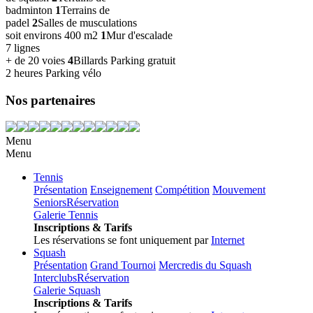
badminton
1
Terrains de
padel
2
Salles de musculations
soit environs 400 m2
1
Mur d'escalade
7 lignes
+ de 20 voies
4
Billards
Parking gratuit
2 heures
Parking vélo
Nos partenaires
Menu
Menu
Tennis
Présentation
Enseignement
Compétition
Mouvement
Seniors
Réservation
Galerie Tennis
Inscriptions & Tarifs
Les réservations se font uniquement par
Internet
Squash
Présentation
Grand Tournoi
Mercredis du Squash
Interclubs
Réservation
Galerie Squash
Inscriptions & Tarifs